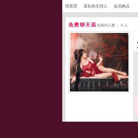
回首页
送礼给主持人
会员购点
免費聊天區
包厢内人数 ： 0 人