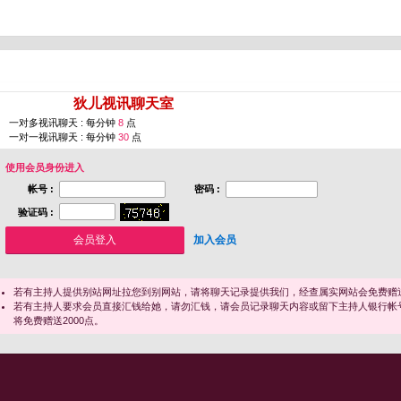
您即将进入 [
狄儿视讯聊天室
]
一对多视讯聊天 : 每分钟
8
点
一对一视讯聊天 : 每分钟
30
点
使用会员身份进入
帐号 :
密码 :
验证码 :
加入会员
若有主持人提供别站网址拉您到别网站，请将聊天记录提供我们，经查属实网站会免费赠送
若有主持人要求会员直接汇钱给她，请勿汇钱，请会员记录聊天内容或留下主持人银行帐
将免费赠送2000点。