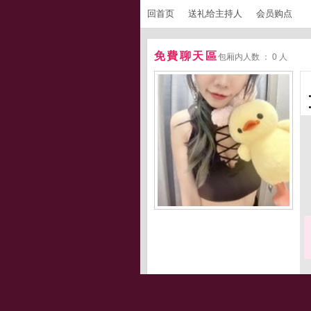
回首页
送礼给主持人
会员购点
免費聊天區
包厢内人数 ： 0 人