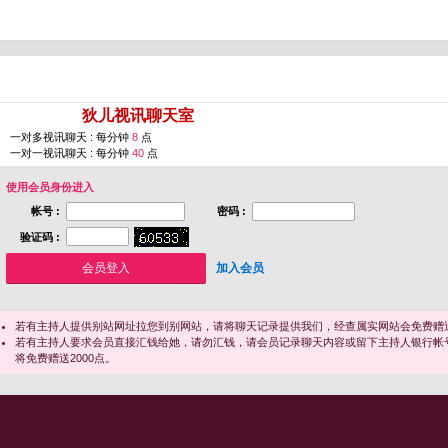
您即将进入 [
狄儿视讯聊天室
]
一对多视讯聊天 : 每分钟
8
点
一对一视讯聊天 : 每分钟
40
点
使用会员身份进入
帐号 :
密码 :
验证码 :
加入会员
若有主持人提供别站网址拉您到别网站，请将聊天记录提供我们，经查属实网站会免费赠送
若有主持人要求会员直接汇钱给她，请勿汇钱，请会员记录聊天内容或留下主持人银行帐
将免费赠送2000点。