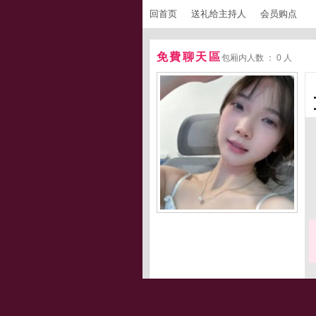
回首页
送礼给主持人
会员购点
免費聊天區
包厢内人数 ： 0 人