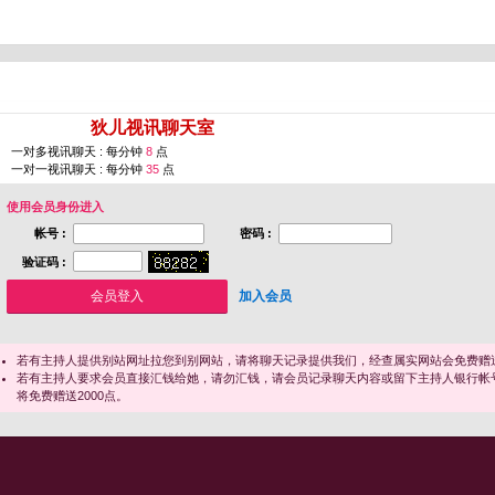
您即将进入 [
狄儿视讯聊天室
]
一对多视讯聊天 : 每分钟
8
点
一对一视讯聊天 : 每分钟
35
点
使用会员身份进入
帐号 :
密码 :
验证码 :
加入会员
若有主持人提供别站网址拉您到别网站，请将聊天记录提供我们，经查属实网站会免费赠送
若有主持人要求会员直接汇钱给她，请勿汇钱，请会员记录聊天内容或留下主持人银行帐
将免费赠送2000点。