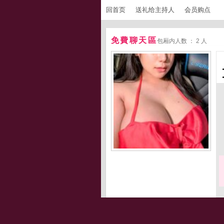
回首页
送礼给主持人
会员购点
免費聊天區
包厢内人数 ： 2 人