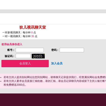
您即将进入 [
狄儿视讯聊天室
]
一对多视讯聊天 : 每分钟
8
点
一对一视讯聊天 : 每分钟
35
点
使用会员身份进入
帐号 :
密码 :
验证码 :
加入会员
若有主持人提供别站网址拉您到别网站，请将聊天记录提供我们，经查属实网站会免费赠送
若有主持人要求会员直接汇钱给她，请勿汇钱，请会员记录聊天内容或留下主持人银行帐
将免费赠送2000点。