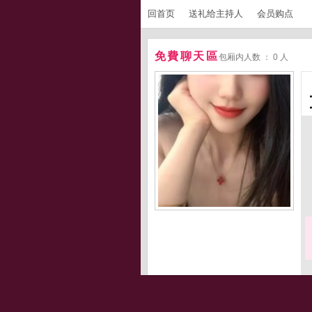
回首页
送礼给主持人
会员购点
免費聊天區
包厢内人数 ： 0 人