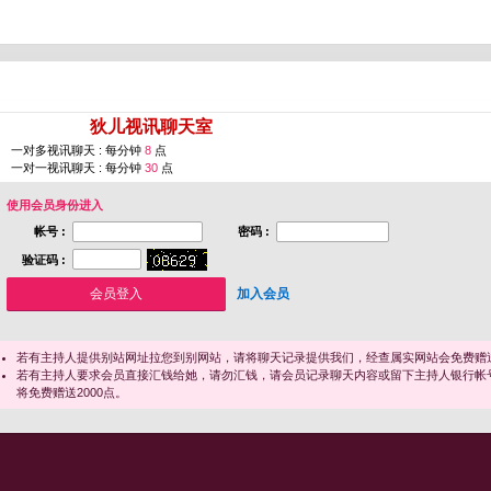
您即将进入 [
狄儿视讯聊天室
]
一对多视讯聊天 : 每分钟
8
点
一对一视讯聊天 : 每分钟
30
点
使用会员身份进入
帐号 :
密码 :
验证码 :
加入会员
若有主持人提供别站网址拉您到别网站，请将聊天记录提供我们，经查属实网站会免费赠送
若有主持人要求会员直接汇钱给她，请勿汇钱，请会员记录聊天内容或留下主持人银行帐
将免费赠送2000点。