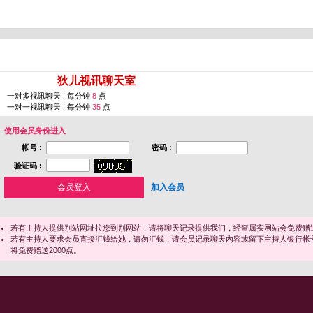
您即将进入 [
狄儿视讯聊天室
]
一对多视讯聊天 : 每分钟
8
点
一对一视讯聊天 : 每分钟
35
点
使用会员身份进入
帐号 :
密码 :
验证码 :
加入会员
若有主持人提供别站网址拉您到别网站，请将聊天记录提供我们，经查属实网站会免费赠送
若有主持人要求会员直接汇钱给她，请勿汇钱，请会员记录聊天内容或留下主持人银行帐
将免费赠送2000点。