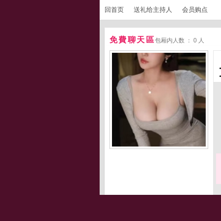
回首页
送礼给主持人
会员购点
免費聊天區
包厢内人数 ： 0 人