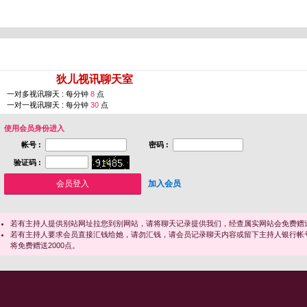
您即将进入 [
狄儿视讯聊天室
]
一对多视讯聊天 : 每分钟
8
点
一对一视讯聊天 : 每分钟
30
点
使用会员身份进入
帐号 :
密码 :
验证码 :
加入会员
若有主持人提供别站网址拉您到别网站，请将聊天记录提供我们，经查属实网站会免费赠送
若有主持人要求会员直接汇钱给她，请勿汇钱，请会员记录聊天内容或留下主持人银行帐
将免费赠送2000点。