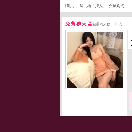
回首页
送礼给主持人
会员购点
免費聊天區
包厢内人数 ： 0 人