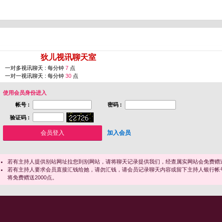
您即将进入 [
狄儿视讯聊天室
]
一对多视讯聊天 : 每分钟
7
点
一对一视讯聊天 : 每分钟
30
点
使用会员身份进入
帐号 :
密码 :
验证码 :
加入会员
若有主持人提供别站网址拉您到别网站，请将聊天记录提供我们，经查属实网站会免费赠送
若有主持人要求会员直接汇钱给她，请勿汇钱，请会员记录聊天内容或留下主持人银行帐
将免费赠送2000点。