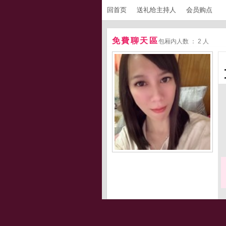
回首页
送礼给主持人
会员购点
免費聊天區
包厢内人数 ： 2 人