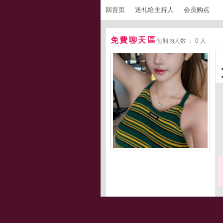
回首页
送礼给主持人
会员购点
免費聊天區
包厢内人数 ： 0 人