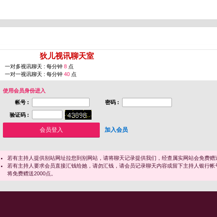
您即将进入 [
狄儿视讯聊天室
]
一对多视讯聊天 : 每分钟
8
点
一对一视讯聊天 : 每分钟
40
点
使用会员身份进入
帐号 :
密码 :
验证码 :
加入会员
若有主持人提供别站网址拉您到别网站，请将聊天记录提供我们，经查属实网站会免费赠送
若有主持人要求会员直接汇钱给她，请勿汇钱，请会员记录聊天内容或留下主持人银行帐
将免费赠送2000点。