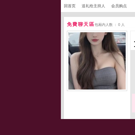
回首页
送礼给主持人
会员购点
免費聊天區
包厢内人数 ： 0 人