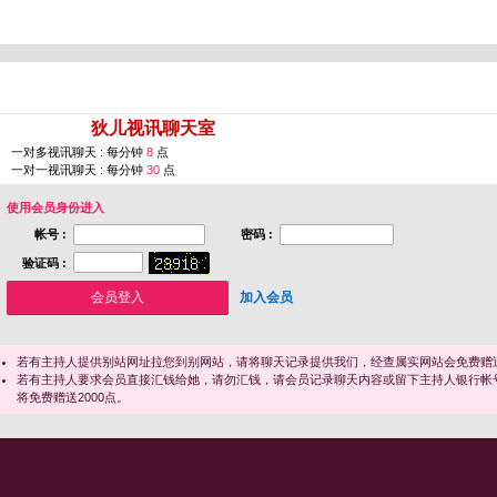
您即将进入 [
狄儿视讯聊天室
]
一对多视讯聊天 : 每分钟
8
点
一对一视讯聊天 : 每分钟
30
点
使用会员身份进入
帐号 :
密码 :
验证码 :
加入会员
若有主持人提供别站网址拉您到别网站，请将聊天记录提供我们，经查属实网站会免费赠送
若有主持人要求会员直接汇钱给她，请勿汇钱，请会员记录聊天内容或留下主持人银行帐
将免费赠送2000点。