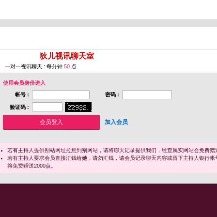
您即将进入 [
狄儿视讯聊天室
]
一对一视讯聊天 : 每分钟
50
点
使用会员身份进入
帐号 :
密码 :
验证码 :
加入会员
若有主持人提供别站网址拉您到别网站，请将聊天记录提供我们，经查属实网站会免费赠送
若有主持人要求会员直接汇钱给她，请勿汇钱，请会员记录聊天内容或留下主持人银行帐
将免费赠送2000点。