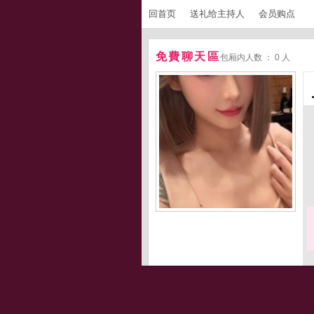
回首页
送礼给主持人
会员购点
免費聊天區
包厢内人数 ： 0 人